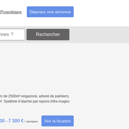
Propriétaire
Déposez une annonce
Rechercher
c de 2500m² engazoné, arboré de palmiers,
0m². Système d’alarme par rayons infra-rouges
00 - 7 300 €
Voir la location
/ semaine