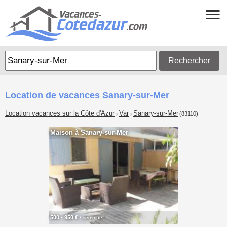
Rechercher
Location de vacances Sanary-sur-Mer
Location vacances sur la Côte d'Azur
Var
Sanary-sur-Mer
(83110)
>
>
Maison à Sanary-sur-Mer
500 - 950 €
/ semaine