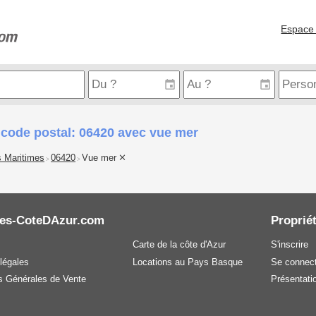
Espace 
 code postal: 06420 avec vue mer
s Maritimes
06420
Vue mer
>
>
es-CoteDAzur.com
Propriét
Carte de la côte d'Azur
S'inscrire
légales
Locations au Pays Basque
Se connect
s Générales de Vente
Présentatio