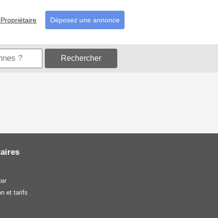
Propriétaire
Déposez une annonce
Rechercher
aires
er
n et tarifs