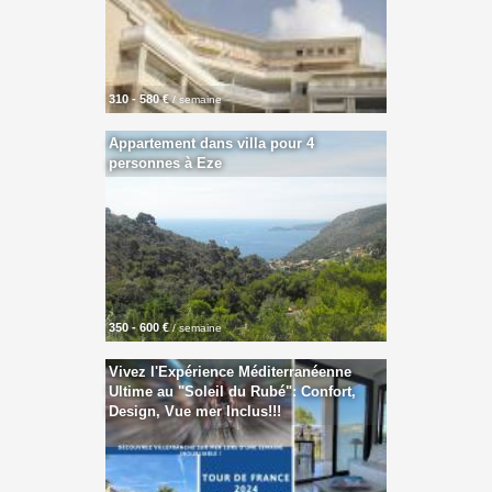
310 - 580 €
/ semaine
Appartement dans villa pour 4
personnes à Eze
350 - 600 €
/ semaine
Vivez l'Expérience Méditerranéenne
Ultime au "Soleil du Rubé": Confort,
Design, Vue mer Inclus!!!