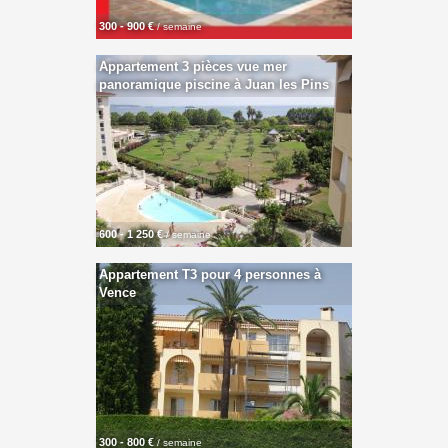
300 - 900 €
/ semaine
Appartement 3 pièces vue mer
panoramique piscine à Juan les Pins
600 - 1 250 €
/ semaine
Appartement T3 pour 4 personnes à
Vence
300 - 800 €
/ semaine