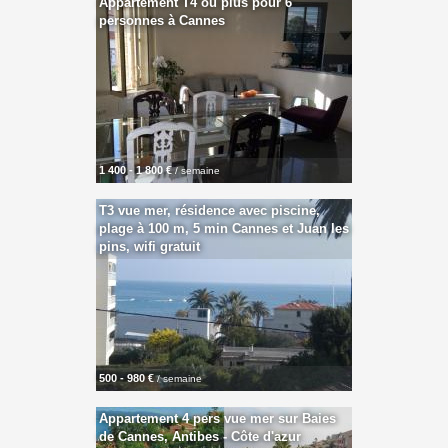
Appartement T4 ou plus pour 6
personnes à Cannes
1 400 - 1 800 €
/ semaine
T3 vue mer, résidence avec piscine,
plage à 100 m, 5 min Cannes et Juan les
pins, wifi gratuit
500 - 980 €
/ semaine
Appartement 4 pers vue mer sur Baies
de Cannes, Antibes - Côte d'azur