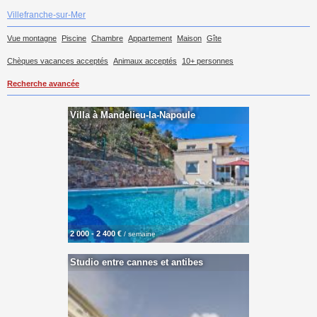
Villefranche-sur-Mer
Vue montagne
Piscine
Chambre
Appartement
Maison
Gîte
Chèques vacances acceptés
Animaux acceptés
10+ personnes
Recherche avancée
Villa à Mandelieu-la-Napoule
2 000 - 2 400 €
/ semaine
Studio entre cannes et antibes