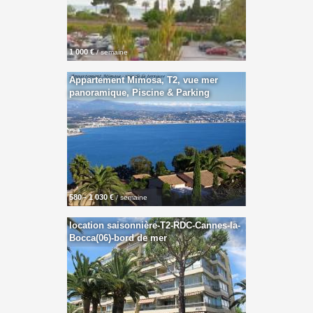
1 000 €
/ semaine
Appartement Mimosa, T2, vue mer
panoramique, Piscine & Parking
580 - 1 030 €
/ semaine
location saisonnière-T2-RDC-Cannes-la-
Bocca(06)-bord de mer