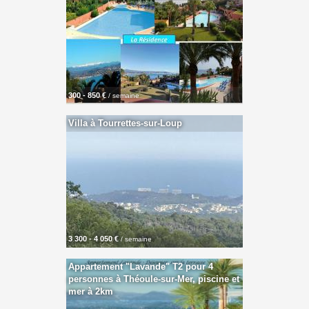
300 - 850 €
/ semaine
Villa à Tourrettes-sur-Loup
3 300 - 4 050 €
/ semaine
Appartement "Lavande" T2 pour 4
personnes à Théoule-sur-Mer, piscine et
mer à 2km