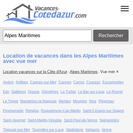
Rechercher
Location de vacances dans les Alpes Maritimes
avec vue mer
Location vacances sur la Côte d'Azur
Alpes Maritimes
Vue mer
>
>
Andon
Antibes
Cagnes-sur-Mer
Cannes
Carros
Coaraze
Escragnolles
Eze
Gattières
Grasse
Gréolières
La Turbie
Le Bar-sur-Loup
Le Rouret
Le Tignet
Mandelieu-la-Napoule
Menton
Mougins
Nice
Pégomas
Peymeinade
Rimplas
Roquebrune-Cap-Martin
Saint-Cézaire-sur-Siagne
Saint-Jeannet
Saint-Martin-Vésubie
Saint-Paul-de-Vence
Spéracèdes
Théoule-sur-Mer
Tourrettes-sur-Loup
Valdeblore
Vallauris
Vence