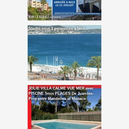
819 - 1 533 €
/ semaine
Studio pour 3 personnes à Nice
300 - 500 €
/ semaine
JOLIE VILLA CALME VUE MER avec
PISCINE 5min PLAGES De Juan-les-
Pins entre Mandelieu et Monaco