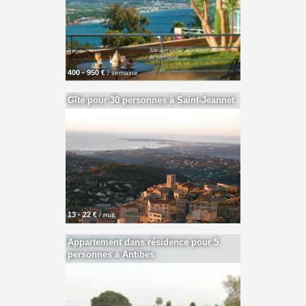
400 - 950 €
/ semaine
Gîte pour 30 personnes à Saint-Jeannet
13 - 22 €
/ nuit
Appartement dans résidence pour 5
personnes à Antibes