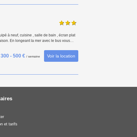
é à neuf, cuisine , salle de bain , écran plat
 maison. En longeant la mer avec le bus vous…
300 - 500 €
Voir la location
/ semaine
aires
er
n et tarifs