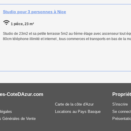
Studio pour 3 personnes à Nice
1 pièce, 23 m²
Studio de 23m2 et sa petite terrasse 5m2 au 6ème étage avec ascenseur tout équip
80cm téléphone illimité et internet , tous commerces et transports en bas de la
es-CoteDAzur.com
Propriét
Carte de la côte d'Azur
S'inscrire
légales
Locations au Pays Basque
Se connect
s Générales de Vente
Présentatio