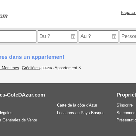
Espace 
ères dans un appartement
s Maritimes
Gréolières
Appartement
(06620)
>
>
es-CoteDAzur.com
Propriét
Carte de la côte d'Azur
S'inscrire
légales
Locations au Pays Basque
Se connect
s Générales de Vente
Présentatio