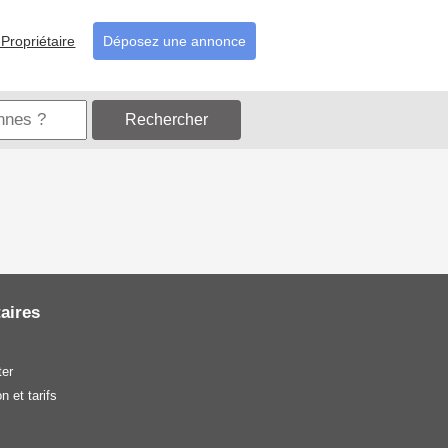
Propriétaire
Déposez une annonce
Rechercher
aires
er
n et tarifs