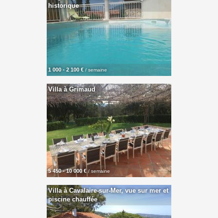
historique
1 000 - 2 100 €
/ semaine
Villa à Grimaud
5 450 - 10 000 €
/ semaine
Villa à Cavalaire-sur-Mer, vue sur mer et
piscine chauffée