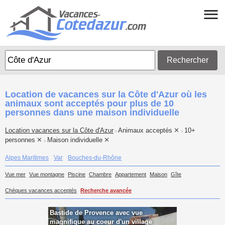
Rechercher
Location de vacances sur la Côte d'Azur où les
animaux sont acceptés pour plus de 10
personnes dans une maison individuelle
Location vacances sur la Côte d'Azur
Animaux acceptés
10+
>
>
personnes
Maison individuelle
>
Alpes Maritimes
Var
Bouches-du-Rhône
Vue mer
Vue montagne
Piscine
Chambre
Appartement
Maison
Gîte
Chèques vacances acceptés
Recherche avancée
Bastide de Provence avec vue
magnifique au coeur d'un village