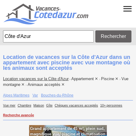
Rechercher
Location de vacances sur la Côte d'Azur dans un
appartement avec piscine avec vue montagne où
les animaux sont acceptés
Location vacances sur la Côte d'Azur
Appartement
Piscine
Vue
>
>
>
montagne
Animaux acceptés
>
Alpes Maritimes
Var
Bouches-du-Rhône
Vue mer
Chambre
Maison
Gîte
Chèques vacances acceptés
10+ personnes
Recherche avancée
Grand appartement de 45 m², plein sud,
magnifique vue, piscine et climatisation