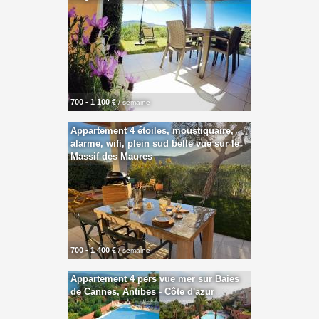
700 - 1 100 €
/ semaine
Appartement 4 étoiles, moustiquaire,
alarme, wifi, plein sud belle vue sur le
Massif des Maures
700 - 1 400 €
/ semaine
Appartement 4 pers vue mer sur Baies
de Cannes, Antibes - Côte d'azur