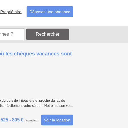
Propriétaire
Déposez une annonce
Rechercher
 où les chèques vacances sont
 du bois de l’Eouvière et proche du lac de
iser facilement votre séjour : Notre maison vo…
525 - 805 €
Voir la location
/ semaine