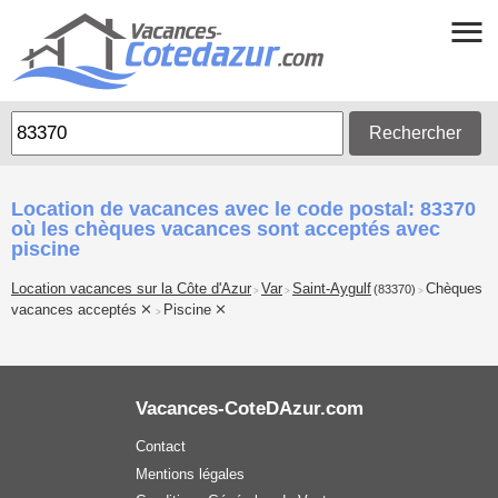
Rechercher
Location de vacances avec le code postal: 83370
où les chèques vacances sont acceptés avec
piscine
Location vacances sur la Côte d'Azur
Var
Saint-Aygulf
Chèques
(83370)
>
>
>
vacances acceptés
Piscine
>
Vacances-CoteDAzur.com
Contact
Mentions légales