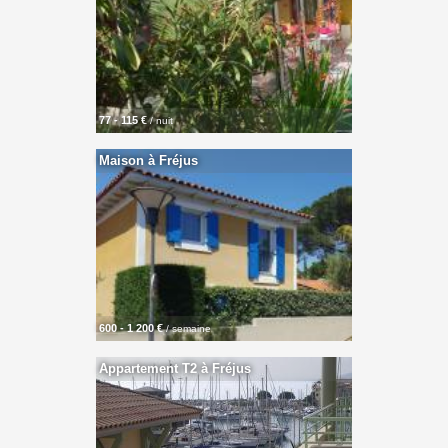
77 - 115 €
/ nuit
Maison à Fréjus
600 - 1 200 €
/ semaine
Appartement T2 à Fréjus