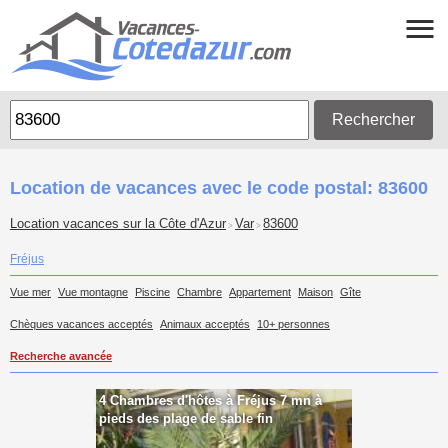
Rechercher
Location de vacances avec le code postal: 83600
Location vacances sur la Côte d'Azur
Var
83600
>
>
Fréjus
Vue mer
Vue montagne
Piscine
Chambre
Appartement
Maison
Gîte
Chèques vacances acceptés
Animaux acceptés
10+ personnes
Recherche avancée
4 Chambres d'hôtes à Fréjus 7 mn à
pieds des plage de sable fin