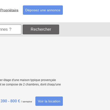
Propriétaire
Déposez une annonce
Rechercher
er étage d'une maison typique provençale
ent se compose de 2 chambres, dont chaqu'une
390 - 800 €
Voir la location
/ semaine