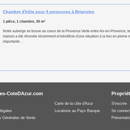
Chambre d'hôte pour 4 personnes à Brignoles
1 pièce, 1 chambre, 30 m²
Notre auberge se trouve au coeur de la Provence Verte entre Aix-en-Provence, l
maison a été rénovée récemment et bénéficie d'une situation á la fois en pleine na
importante…
es-CoteDAzur.com
Propriét
Carte de la côte d'Azur
S'inscrire
légales
Locations au Pays Basque
Se connect
s Générales de Vente
Présentatio