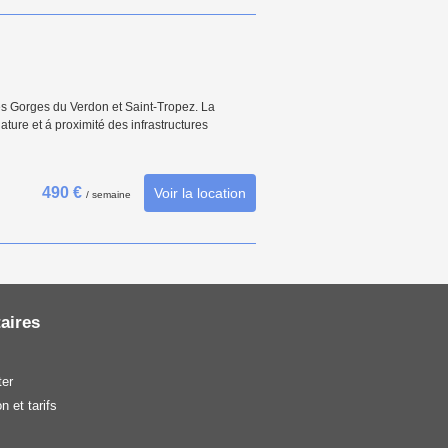
es Gorges du Verdon et Saint-Tropez. La
ture et á proximité des infrastructures
490 €
Voir la location
/ semaine
aires
er
n et tarifs