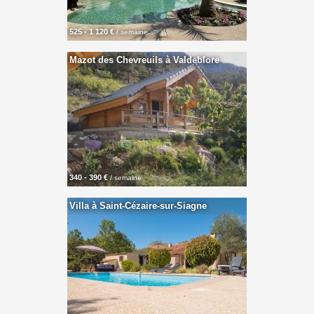
525 - 1 120 €
/ semaine
Mazot des Chevreuils à Valdeblore
340 - 390 €
/ semaine
Villa à Saint-Cézaire-sur-Siagne