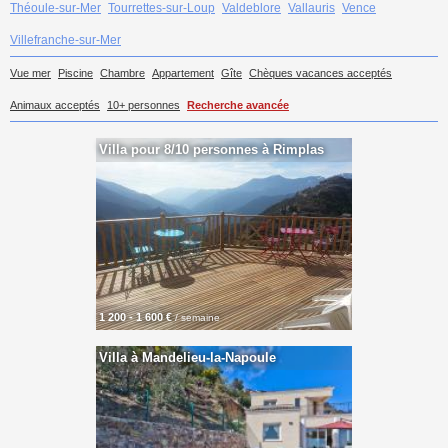
Théoule-sur-Mer
Tourrettes-sur-Loup
Valdeblore
Vallauris
Vence
Villefranche-sur-Mer
Vue mer
Piscine
Chambre
Appartement
Gîte
Chèques vacances acceptés
Animaux acceptés
10+ personnes
Recherche avancée
Villa pour 8/10 personnes à Rimplas
1 200 - 1 600 €
/ semaine
Villa à Mandelieu-la-Napoule