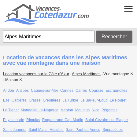
Rechercher
Location de vacances dans les Alpes Maritimes
avec vue montagne dans une maison
Location vacances sur la Côte d'Azur
Alpes Maritimes
Vue montagne
>
>
Maison
>
Andon
Antibes
Cagnes-sur-Mer
Cannes
Carros
Coaraze
Escragnolles
Eze
Gattières
Grasse
Gréolières
La Turbie
Le Bar-sur-Loup
Le Rouret
Le Tignet
Mandelieu-la-Napoule
Menton
Mougins
Nice
Pégomas
Peymeinade
Rimplas
Roquebrune-Cap-Martin
Saint-Cézaire-sur-Siagne
Saint-Jeannet
Saint-Martin-Vésubie
Saint-Paul-de-Vence
Spéracèdes