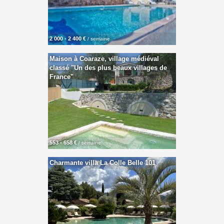
2 000 - 2 400 €
/ semaine
Maison à Coaraze, village médiéval
classé "Un des plus beaux villages de
France"
553 - 658 €
/ semaine
Charmante villa La Colle Belle 101