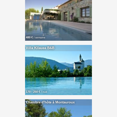
480 €
/ semaine
Villa Kilauea B&B
170 - 250 €
/ nuit
Chambre d'hôte à Montauroux