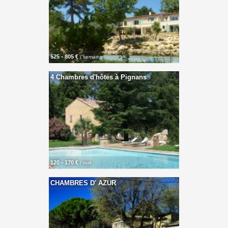
525 - 805 €
/ semaine
4 Chambres d'hôtes à Pignans
120 - 170 €
/ nuit
CHAMBRES D' AZUR