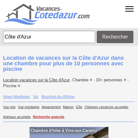
Rechercher
Location de vacances sur la Côte d'Azur dans
une chambre pour plus de 10 personnes avec
piscine
Location vacances sur la Côte d'Azur
Chambre
10+ personnes
>
>
>
Piscine
Alpes Maritimes
Var
Bouches-du-Rhône
Vue mer
Vue montagne
Appartement
Maison
Gîte
Chèques vacances acceptés
Animaux acceptés
Recherche avancée
Chambre d'hôte à Vins-sur-Caramy