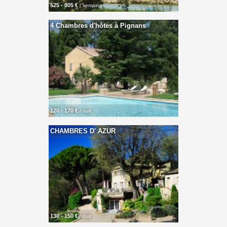
525 - 805 €
/ semaine
4 Chambres d'hôtes à Pignans
120 - 170 €
/ nuit
CHAMBRES D' AZUR
130 - 150 €
/ nuit