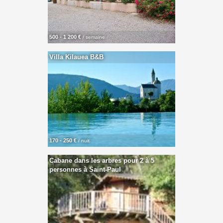
500 - 1 200 €
/ semaine
Villa Kilauea B&B
170 - 250 €
/ nuit
Cabane dans les arbres pour 2 à 5
personnes à Saint-Paul