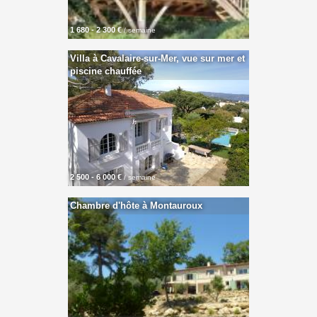
1 680 - 2 300 €
/ semaine
Villa à Cavalaire-sur-Mer, vue sur mer et
piscine chauffée
2 500 - 6 000 €
/ semaine
Chambre d'hôte à Montauroux