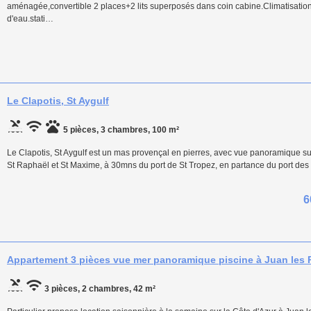
aménagée,convertible 2 places+2 lits superposés dans coin cabine.Climatisation,t
d'eau.stati…
Le Clapotis, St Aygulf
5 pièces, 3 chambres, 100 m²
Le Clapotis, St Aygulf est un mas provençal en pierres, avec vue panoramique sur 
St Raphaël et St Maxime, à 30mns du port de St Tropez, en partance du port des 
6
Appartement 3 pièces vue mer panoramique piscine à Juan les 
3 pièces, 2 chambres, 42 m²