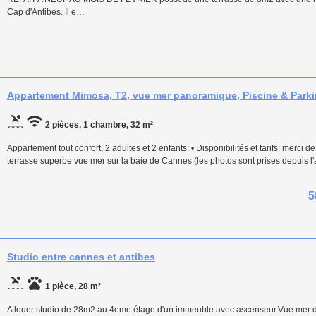
Cap d'Antibes. Il e…
Appartement Mimosa, T2, vue mer panoramique, Piscine & Park
2 pièces, 1 chambre, 32 m²
Appartement tout confort, 2 adultes et 2 enfants: • Disponibilités et tarifs: merci d
terrasse superbe vue mer sur la baie de Cannes (les photos sont prises depuis 
5
Studio entre cannes et antibes
1 pièce, 28 m²
A louer studio de 28m2 au 4eme étage d'un immeuble avec ascenseur.Vue mer d