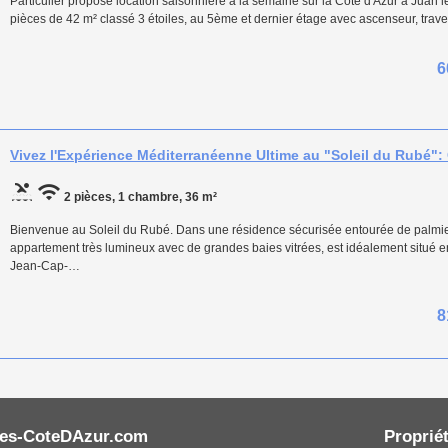
Particulier propose location saisonnière à la semaine sur la Côte d'Azur à Juan 
pièces de 42 m² classé 3 étoiles, au 5ème et dernier étage avec ascenseur, trave
6
Vivez l'Expérience Méditerranéenne Ultime au "Soleil du Rubé": 
2 pièces, 1 chambre, 36 m²
Bienvenue au Soleil du Rubé. Dans une résidence sécurisée entourée de palmie
appartement très lumineux avec de grandes baies vitrées, est idéalement situé en
Jean-Cap-…
8
es-CoteDAzur.com
Propriét