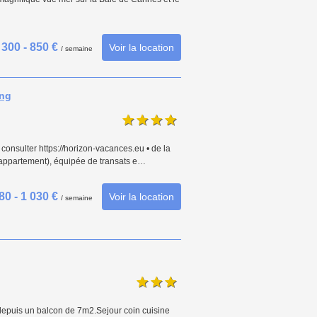
300 - 850 €
Voir la location
/ semaine
ing
e consulter https://horizon-vacances.eu • de la
l'appartement), équipée de transats e…
80 - 1 030 €
Voir la location
/ semaine
epuis un balcon de 7m2.Sejour coin cuisine