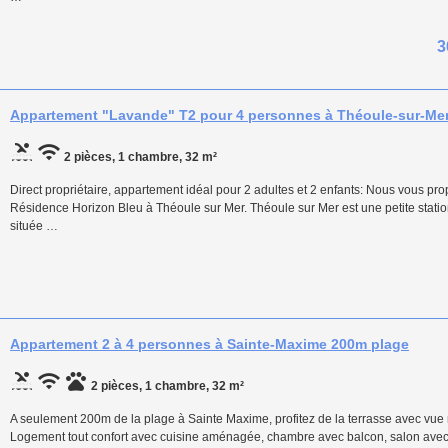
3
Appartement "Lavande" T2 pour 4 personnes à Théoule-sur-Mer,
2 pièces, 1 chambre, 32 m²
Direct propriétaire, appartement idéal pour 2 adultes et 2 enfants: Nous vous pr
Résidence Horizon Bleu à Théoule sur Mer. Théoule sur Mer est une petite statio
située …
Appartement 2 à 4 personnes à Sainte-Maxime 200m plage
2 pièces, 1 chambre, 32 m²
A seulement 200m de la plage à Sainte Maxime, profitez de la terrasse avec vu
Logement tout confort avec cuisine aménagée, chambre avec balcon, salon avec t