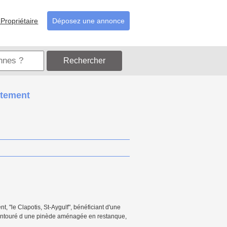
Propriétaire
Déposez une annonce
Rechercher
rtement
 "le Clapotis, St-Aygulf", bénéficiant d'une
l, entouré d une pinède aménagée en restanque,