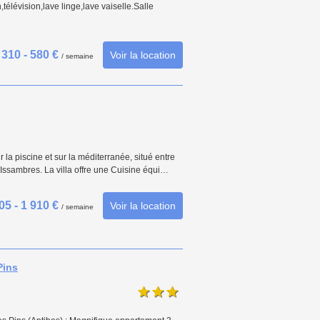
élévision,lave linge,lave vaiselle.Salle
310 - 580 €
Voir la location
/ semaine
la piscine et sur la méditerranée, situé entre
Issambres. La villa offre une Cuisine équi…
05 - 1 910 €
Voir la location
/ semaine
Pins