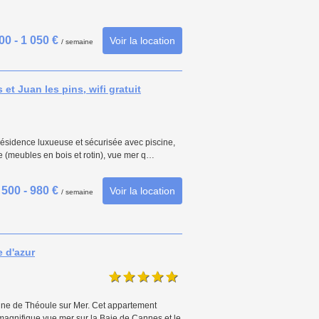
00 - 1 050 €
Voir la location
/ semaine
et Juan les pins, wifi gratuit
Résidence luxueuse et sécurisée avec piscine,
e (meubles en bois et rotin), vue mer q…
500 - 980 €
Voir la location
/ semaine
 d'azur
ne de Théoule sur Mer. Cet appartement
nifique vue mer sur la Baie de Cannes et le