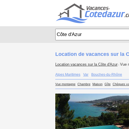
Location de vacances sur la 
Location vacances sur la Côte d'Azur
Vue 
>
Alpes Maritimes
Var
Bouches-du-Rhône
Vue montagne
Chambre
Maison
Gîte
Chèques v