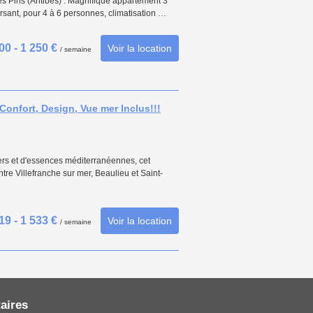
les Pins (Antibes) : Magnifique appartement 3
rsant, pour 4 à 6 personnes, climatisation …
00 - 1 250 €
Voir la location
/ semaine
Confort, Design, Vue mer Inclus!!!
rs et d'essences méditerranéennes, cet
tre Villefranche sur mer, Beaulieu et Saint-
19 - 1 533 €
Voir la location
/ semaine
aires