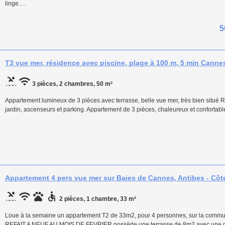
linge.…
5
T3 vue mer, résidence avec piscine, plage à 100 m, 5 min Cannes 
3 pièces, 2 chambres, 50 m²
Appartement lumineux de 3 pièces avec terrasse, belle vue mer, très bien situé 
jardin, ascenseurs et parking. Appartement de 3 pièces, chaleureux et confortabl
Appartement 4 pers vue mer sur Baies de Cannes, Antibes - Côte
2 pièces, 1 chambre, 33 m²
Loue à la semaine un appartement T2 de 33m2, pour 4 personnes, sur la commu
REFAIT A NEUF AU MOIS DE FEVRIER possède une terrasse de 8m2 avec une mag