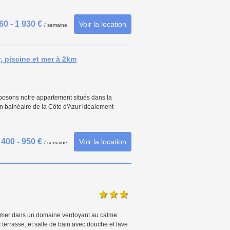
60 - 1 930 €
Voir la location
/ semaine
 piscine et mer à 2km
oposons notre appartement situés dans la
n balnéaire de la Côte d'Azur idéalement
400 - 950 €
Voir la location
/ semaine
e mer dans un domaine verdoyant au calme.
errasse, et salle de bain avec douche et lave