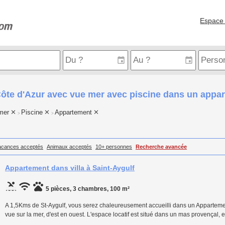
Espace 
Côte d'Azur avec vue mer avec piscine dans un appa
mer
Piscine
Appartement
>
>
acances acceptés
Animaux acceptés
10+ personnes
Recherche avancée
Appartement dans villa à Saint-Aygulf
5 pièces, 3 chambres, 100 m²
A 1,5Kms de St-Aygulf, vous serez chaleureusement accueilli dans un Appartement,
vue sur la mer, d'est en ouest. L'espace locatif est situé dans un mas provença
…