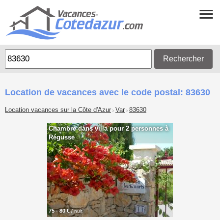
Rechercher
Location de vacances avec le code postal: 83630
Location vacances sur la Côte d'Azur
Var
83630
>
>
Chambre dans villa pour 2 personnes à
Régusse
75 - 80 €
/ nuit