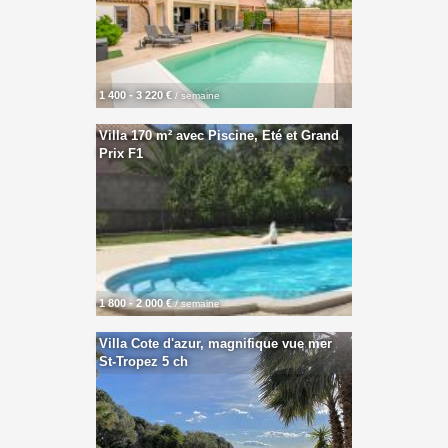
1 400 - 3 220 €
/ semaine
Villa 170 m² avec Piscine, Eté et Grand
Prix F1
1 800 - 2 000 €
/ semaine
Villa Cote d'azur, magnifique vue mer
St-Tropez 5 ch