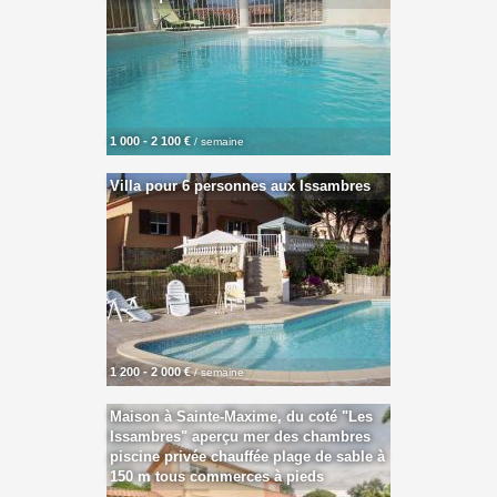
1 000 - 2 100 €
/ semaine
Villa pour 6 personnes aux Issambres
1 200 - 2 000 €
/ semaine
Maison à Sainte-Maxime, du coté "Les
Issambres" aperçu mer des chambres
piscine privée chauffée plage de sable à
150 m tous commerces à pieds