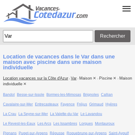
Rechercher
Location de vacances dans le Var dans une
maison avec piscine dans une maison
individuelle
Location vacances sur la Côte d'Azur
Var
Maison
Piscine
Maison
>
>
>
>
individuelle
Bandol
Besse-sur-Issole
Bormes-les-Mimosas
Brignoles
Callian
Cavalaire-sur-Mer
Entrecasteaux
Fayence
Fréjus
Grimaud
Hyères
La Crau
La Seyne-sur-Mer
La Valette-du-Var
Le Lavandou
Le Revest-les-Eaux
Les Arcs
Les Issambres
Lorgues
Montauroux
Pignans
Puget-sur-Argens
Régusse
Roquebrune-sur-Argens
Saint-Aygulf