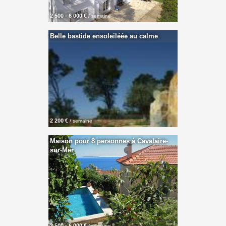
2 500 - 6 000 €
/ semaine
Belle bastide ensoleiléée au calme
2 200 €
/ semaine
Maison pour 8 personnes à Cavalaire-
sur-Mer
3 500 - 6 000 €
/ semaine