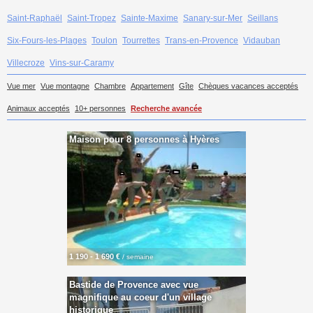
Saint-Raphaël
Saint-Tropez
Sainte-Maxime
Sanary-sur-Mer
Seillans
Six-Fours-les-Plages
Toulon
Tourrettes
Trans-en-Provence
Vidauban
Villecroze
Vins-sur-Caramy
Vue mer
Vue montagne
Chambre
Appartement
Gîte
Chèques vacances acceptés
Animaux acceptés
10+ personnes
Recherche avancée
Maison pour 8 personnes à Hyères
1 190 - 1 690 €
/ semaine
Bastide de Provence avec vue
magnifique au coeur d'un village
historique