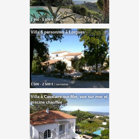
1 400 - 5 500 €
/ semaine
Villa 8 personnes à Lorgues
1 500 - 2 500 €
/ semaine
Villa à Cavalaire-sur-Mer, vue sur mer et
piscine chauffée