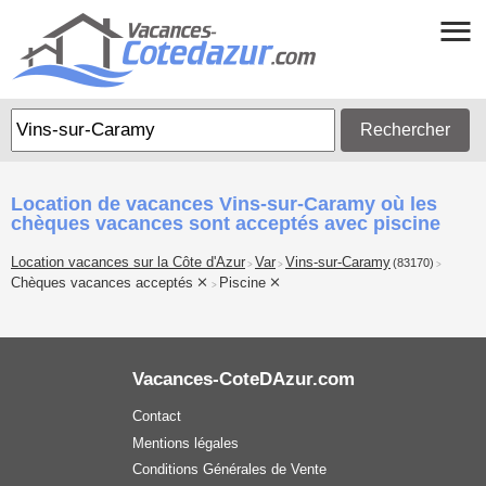
Rechercher
Location de vacances Vins-sur-Caramy où les
chèques vacances sont acceptés avec piscine
Location vacances sur la Côte d'Azur
Var
Vins-sur-Caramy
(83170)
>
>
>
Chèques vacances acceptés
Piscine
>
Vacances-CoteDAzur.com
Contact
Mentions légales
Conditions Générales de Vente