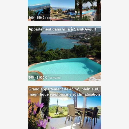
300 - 850 €
/ semaine
Appartement dans villa à Saint-Aygulf
360 - 1 930 €
/ semaine
Grand appartement de 45 m², plein sud,
magnifique vue, piscine et climatisation