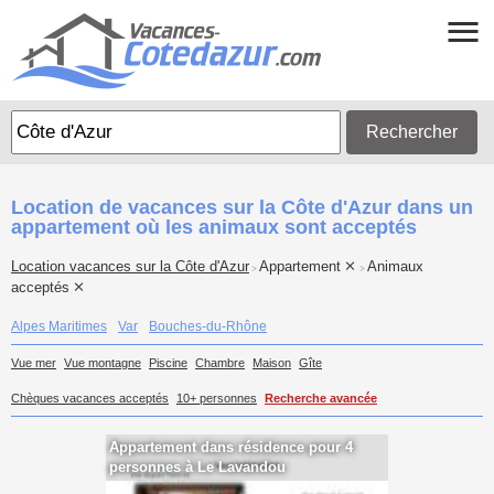
Rechercher
Location de vacances sur la Côte d'Azur dans un
appartement où les animaux sont acceptés
Location vacances sur la Côte d'Azur
Appartement
Animaux
>
>
acceptés
Alpes Maritimes
Var
Bouches-du-Rhône
Vue mer
Vue montagne
Piscine
Chambre
Maison
Gîte
Chèques vacances acceptés
10+ personnes
Recherche avancée
Appartement dans résidence pour 4
personnes à Le Lavandou