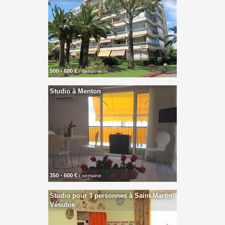
500 - 680 €
/ semaine
Studio à Menton
350 - 600 €
/ semaine
Studio pour 3 personnes à Saint-Martin-
Vésubie