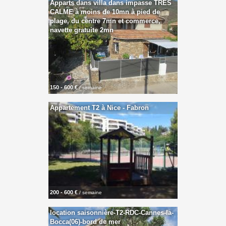
Apparts dans villa dans impasse TRES
CALME à moins de 10mn à pied de
plage, du centre 7mn et commerce,
navette gratuite 2mn
150 - 600 €
/ semaine
Appartement T2 à Nice - Fabron
200 - 600 €
/ semaine
location saisonnière-T2-RDC-Cannes-la-
Bocca(06)-bord de mer