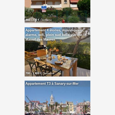
360 - 710 €
/ semaine
Appartement 4 étoiles, moustiquaire,
alarme, wifi, plein sud belle vue sur le
Massif des Maures
700 - 1 400 €
/ semaine
Appartement T3 à Sanary-sur-Mer