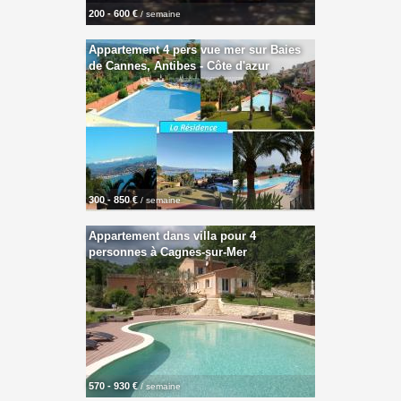
200 - 600 €
/ semaine
Appartement 4 pers vue mer sur Baies
de Cannes, Antibes - Côte d'azur
300 - 850 €
/ semaine
Appartement dans villa pour 4
personnes à Cagnes-sur-Mer
570 - 930 €
/ semaine