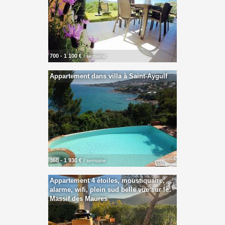
700 - 1 100 €
/ semaine
Appartement dans villa à Saint-Aygulf
360 - 1 930 €
/ semaine
Appartement 4 étoiles, moustiquaire,
alarme, wifi, plein sud belle vue sur le
Massif des Maures