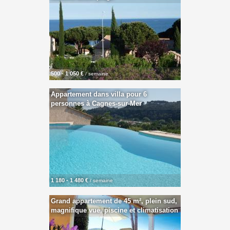
500 - 1 050 €
/ semaine
Appartement dans villa pour 6
personnes à Cagnes-sur-Mer
1 180 - 1 480 €
/ semaine
Grand appartement de 45 m², plein sud,
magnifique vue, piscine et climatisation