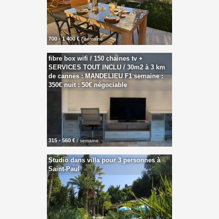
700 - 1 400 €
/ semaine
fibre box wifi / 150 chaines tv +
SERVICES TOUT INCLU / 30m2 à 3 km
de cannes : MANDELIEU F1 semaine :
350€ nuit : 50€ négociable
315 - 560 €
/ semaine
Studio dans villa pour 3 personnes à
Saint-Paul