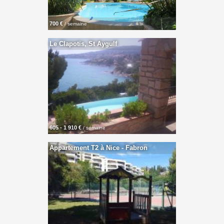
700 €
/ semaine
Le Clapotis, St Aygulf
605 - 1 910 €
/ semaine
Appartement T2 à Nice - Fabron