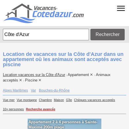
Rechercher
Location de vacances sur la Côte d'Azur dans un
appartement où les animaux sont acceptés avec
piscine
Location vacances sur la Côte d'Azur
Appartement
Animaux
>
>
acceptés
Piscine
>
Alpes Maritimes
Var
Bouches-du-Rhône
Vue mer
Vue montagne
Chambre
Maison
Gîte
Chèques vacances acceptés
10+ personnes
Recherche avancée
Appartement 2 à 4 personnes à Sainte-
Maxime 200m plage