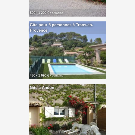
500 - 1 200 €
/ semaine
Gîte pour 5 personnes à Trans-en-
Provence
450 - 1 090 €
/ semaine
Gîte à Andon