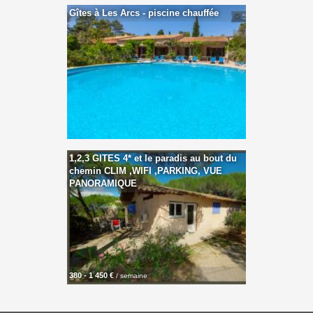
Gîtes à Les Arcs - piscine chauffée
1,2,3 GITES 4* et le paradis au bout du
chemin CLIM ,WIFI ,PARKING, VUE
PANORAMIQUE
380 - 1 450 €
/ semaine