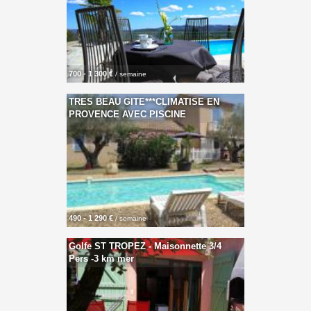
700 - 1 300 €
/ semaine
TRES BEAU GITE***CLIMATISE EN
PROVENCE AVEC PISCINE
490 - 1 290 €
/ semaine
Golfe ST TROPEZ - Maisonnette 3/4
Pers -3 km mer