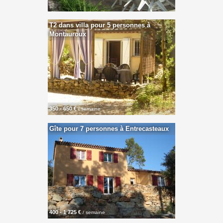
T2 dans villa pour 5 personnes à
Montauroux
350 - 650 €
/ semaine
Gîte pour 7 personnes à Entrecasteaux
400 - 1 725 €
/ semaine