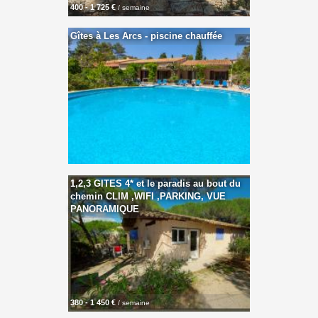
400 - 1 725 €
/ semaine
Gîtes à Les Arcs - piscine chauffée
1,2,3 GITES 4* et le paradis au bout du
chemin CLIM ,WIFI ,PARKING, VUE
PANORAMIQUE
380 - 1 450 €
/ semaine