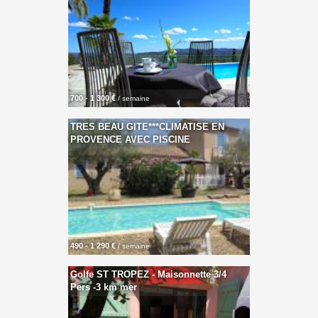
700 - 1 300 €
/ semaine
TRES BEAU GITE***CLIMATISE EN
PROVENCE AVEC PISCINE
490 - 1 290 €
/ semaine
Golfe ST TROPEZ - Maisonnette 3/4
Pers -3 km mer