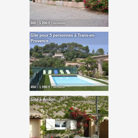
500 - 1 200 €
/ semaine
Gîte pour 5 personnes à Trans-en-
Provence
450 - 1 090 €
/ semaine
Gîte à Andon