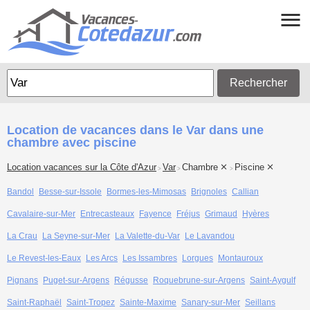
Rechercher
Location de vacances dans le Var dans une
chambre avec piscine
Location vacances sur la Côte d'Azur
Var
Chambre
Piscine
>
>
>
Bandol
Besse-sur-Issole
Bormes-les-Mimosas
Brignoles
Callian
Cavalaire-sur-Mer
Entrecasteaux
Fayence
Fréjus
Grimaud
Hyères
La Crau
La Seyne-sur-Mer
La Valette-du-Var
Le Lavandou
Le Revest-les-Eaux
Les Arcs
Les Issambres
Lorgues
Montauroux
Pignans
Puget-sur-Argens
Régusse
Roquebrune-sur-Argens
Saint-Aygulf
Saint-Raphaël
Saint-Tropez
Sainte-Maxime
Sanary-sur-Mer
Seillans