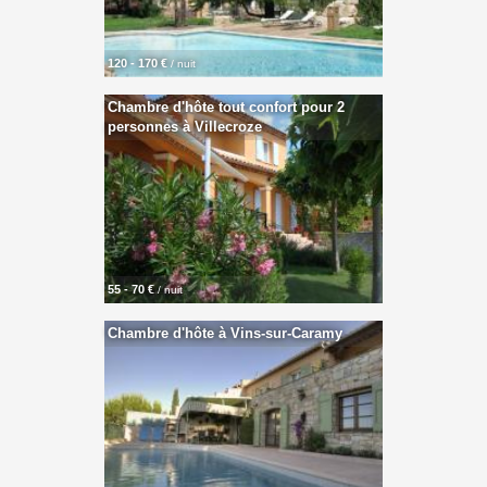
120 - 170 €
/ nuit
Chambre d'hôte tout confort pour 2
personnes à Villecroze
55 - 70 €
/ nuit
Chambre d'hôte à Vins-sur-Caramy