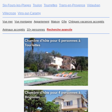
Six-Fours-les-Plages
Toulon
Tourrettes
Trans-en-Provence
Vidauban
Villecroze
Vins-sur-Caramy
Vue mer
Vue montagne
Appartement
Maison
Gîte
Chèques vacances acceptés
Animaux acceptés
10+ personnes
Recherche avancée
Chambre d'hôte pour 6 personnes à
Tourrettes
Chambre d'hôte pour 4 personnes à
Brignoles