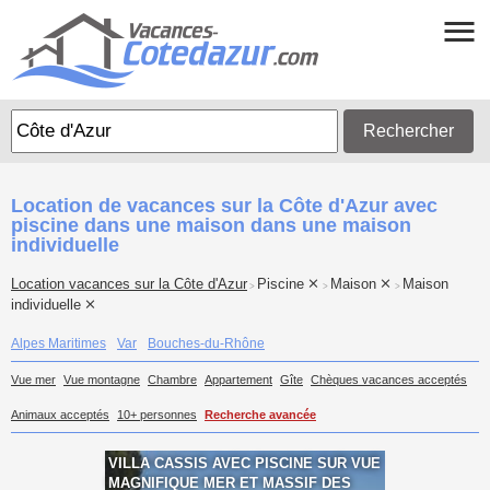
Rechercher
Location de vacances sur la Côte d'Azur avec
piscine dans une maison dans une maison
individuelle
Location vacances sur la Côte d'Azur
Piscine
Maison
Maison
>
>
>
individuelle
Alpes Maritimes
Var
Bouches-du-Rhône
Vue mer
Vue montagne
Chambre
Appartement
Gîte
Chèques vacances acceptés
Animaux acceptés
10+ personnes
Recherche avancée
VILLA CASSIS AVEC PISCINE SUR VUE
MAGNIFIQUE MER ET MASSIF DES