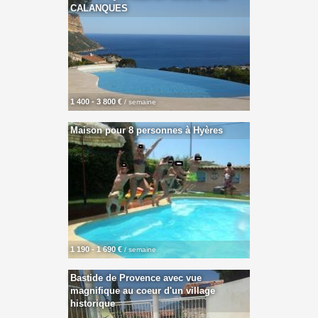
CALANQUES
1 400 - 3 800 €
/ semaine
Maison pour 8 personnes à Hyères
1 190 - 1 690 €
/ semaine
Bastide de Provence avec vue
magnifique au coeur d'un village
historique