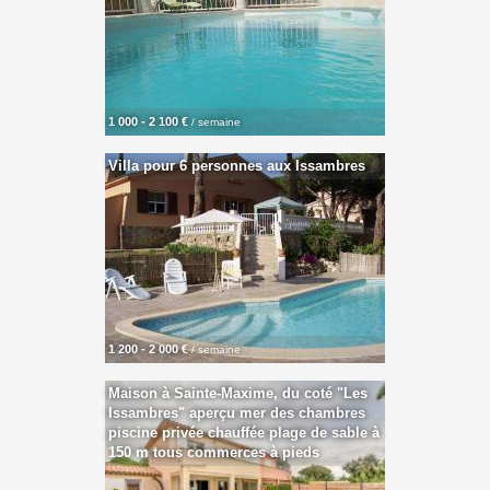
1 000 - 2 100 €
/ semaine
Villa pour 6 personnes aux Issambres
1 200 - 2 000 €
/ semaine
Maison à Sainte-Maxime, du coté "Les
Issambres" aperçu mer des chambres
piscine privée chauffée plage de sable à
150 m tous commerces à pieds