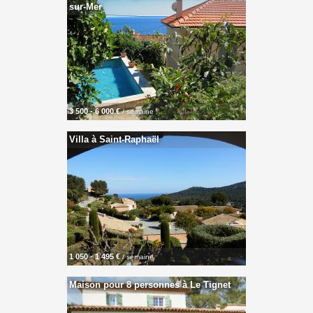
sur-Mer
3 500 - 6 000 €
/ semaine
Villa à Saint-Raphaël
1 050 - 1 495 €
/ semaine
Maison pour 8 personnes à Le Tignet