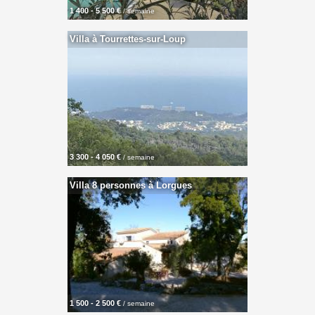
1 400 - 5 500 €
/ semaine
Villa à Tourrettes-sur-Loup
3 300 - 4 050 €
/ semaine
Villa 8 personnes à Lorgues
1 500 - 2 500 €
/ semaine