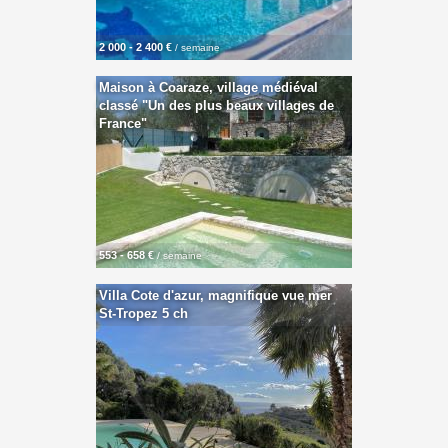
2 000 - 2 400 €
/ semaine
Maison à Coaraze, village médiéval
classé "Un des plus beaux villages de
France"
553 - 658 €
/ semaine
Villa Cote d'azur, magnifique vue mer
St-Tropez 5 ch