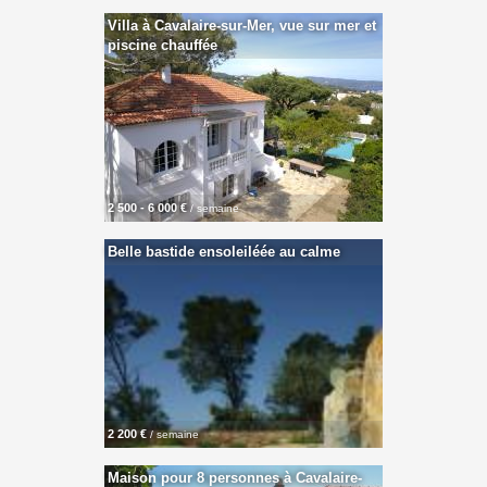
Villa à Cavalaire-sur-Mer, vue sur mer et
piscine chauffée
2 500 - 6 000 €
/ semaine
Belle bastide ensoleiléée au calme
2 200 €
/ semaine
Maison pour 8 personnes à Cavalaire-