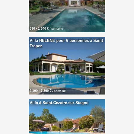
890 - 1 640 €
/ semaine
Villa HELENE pour 6 personnes à Saint-
Tropez
2 100 - 7 300 €
/ semaine
Villa à Saint-Cézaire-sur-Siagne