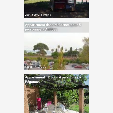
200 - 600 €
/ semaine
Appartement dans résidence pour 5
personnes à Antibes
1 000 €
/ semaine
Appartement T2 pour 4 personnes à
Pégomas