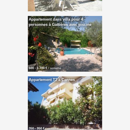
Appartement dans villa pour 4
personnes à Gattières avec piscine
600 - 1 700 €
/ semaine
Appartement T2 à Cannes
350 - 950 €
/ semaine