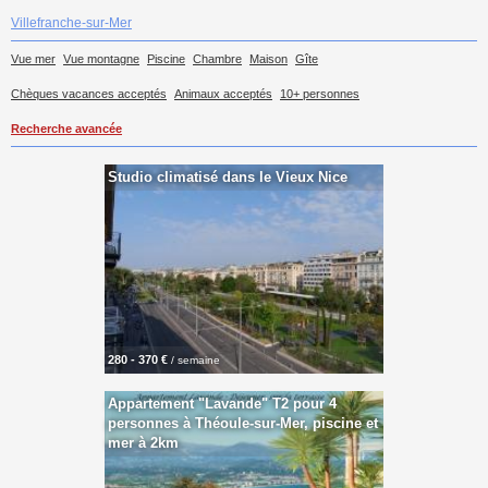
Villefranche-sur-Mer
Vue mer
Vue montagne
Piscine
Chambre
Maison
Gîte
Chèques vacances acceptés
Animaux acceptés
10+ personnes
Recherche avancée
Studio climatisé dans le Vieux Nice
280 - 370 €
/ semaine
Appartement "Lavande" T2 pour 4
personnes à Théoule-sur-Mer, piscine et
mer à 2km