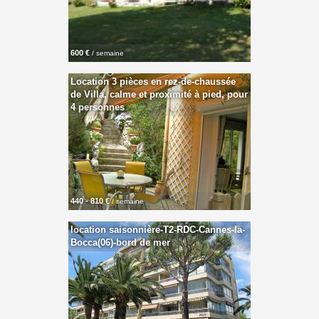
600 €
/ semaine
Location 3 pièces en rez-de-chaussée
de Villa, calme et proximité à pied, pour
4 personnes
440 - 810 €
/ semaine
location saisonnière-T2-RDC-Cannes-la-
Bocca(06)-bord de mer