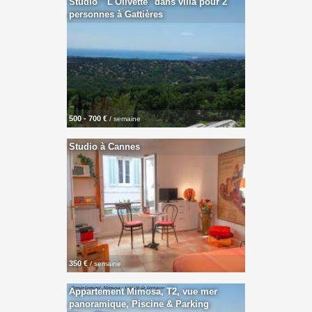
Studio " L'Olivette" dans villa pour 2
personnes à Gattières
500 - 700 €
/ semaine
Studio à Cannes
350 €
/ semaine
Appartement Mimosa, T2, vue mer
panoramique, Piscine & Parking