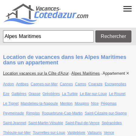
Rechercher
Location de vacances dans les Alpes Maritimes
dans un appartement
Location vacances sur la Côte d'Azur
Alpes Maritimes
Appartement
>
>
Andon
Antibes
Cagnes-sur-Mer
Cannes
Carros
Coaraze
Escragnolles
Eze
Gattières
Grasse
Gréolières
La Turbie
Le Bar-sur-Loup
Le Rouret
Le Tignet
Mandelieu-la-Napoule
Menton
Mougins
Nice
Pégomas
Peymeinade
Rimplas
Roquebrune-Cap-Martin
Saint-Cézaire-sur-Siagne
Saint-Jeannet
Saint-Martin-Vésubie
Saint-Paul-de-Vence
Spéracèdes
Théoule-sur-Mer
Tourrettes-sur-Loup
Valdeblore
Vallauris
Vence