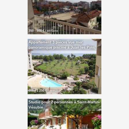
350 - 500 €
/ semaine
Appartement 3 pièces vue mer
panoramique piscine à Juan les Pins
600 - 1 250 €
/ semaine
Studio pour 2 personnes à Saint-Martin-
Vésubie