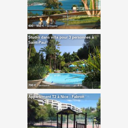
400 - 950 €
/ semaine
Studio dans villa pour 3 personnes à
Saint-Paul
700 €
/ semaine
Appartement T2 à Nice - Fabron